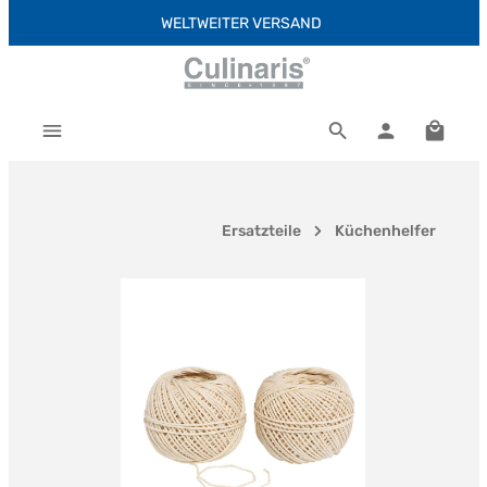
WELTWEITER VERSAND
Zum Hauptinhalt springen
Warenk
Ersatzteile
Küchenhelfer
Bildergalerie überspringen