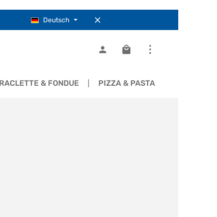
Deutsch
Warenkorb enthält 0 Pos
RACLETTE & FONDUE
PIZZA & PASTA
KOCHGESC