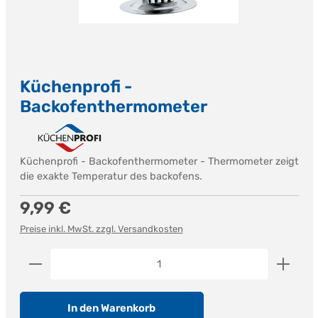
Küchenprofi -
Backofenthermometer
Küchenprofi - Backofenthermometer - Thermometer zeigt
die exakte Temperatur des backofens.
Regulärer Preis:
9,99 €
Preise inkl. MwSt. zzgl. Versandkosten
Produkt Anzahl: Gib den gewünschten Wert ein od
In den Warenkorb