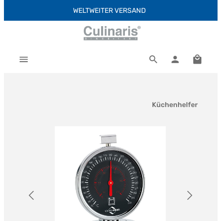
WELTWEITER VERSAND
Zum Hauptinhalt springen
Warenk
Küchenhelfer
Bildergalerie überspringen