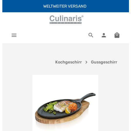
WELTWEITER VERSAND
Zum Hauptinhalt springen
Warenk
Kochgeschirr
Gussgeschirr
Bildergalerie überspringen