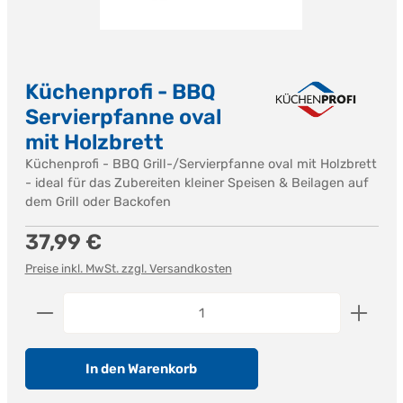
Küchenprofi - BBQ
Servierpfanne oval
mit Holzbrett
Küchenprofi - BBQ Grill-/Servierpfanne oval mit Holzbrett
- ideal für das Zubereiten kleiner Speisen & Beilagen auf
dem Grill oder Backofen
Regulärer Preis:
37,99 €
Preise inkl. MwSt. zzgl. Versandkosten
Produkt Anzahl: Gib den gewünschten Wert ein od
In den Warenkorb