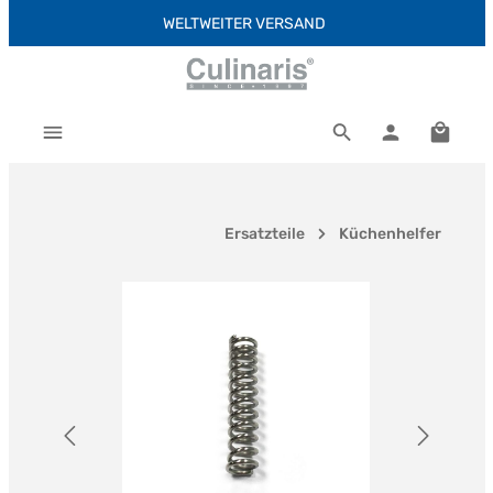
WELTWEITER VERSAND
Zum Hauptinhalt springen
Warenk
Ersatzteile
Küchenhelfer
Bildergalerie überspringen