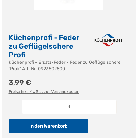
Küchenprofi - Feder
zu Geflügelschere
Profi
Küchenprofi - Ersatz-Feder - Feder zu Geflügelschere
"Profi" Art. Nr. 0923502800
Regulärer Preis:
3,99 €
Preise inkl. MwSt. zzgl. Versandkosten
Produkt Anzahl: Gib den gewünschten Wert ein od
In den Warenkorb